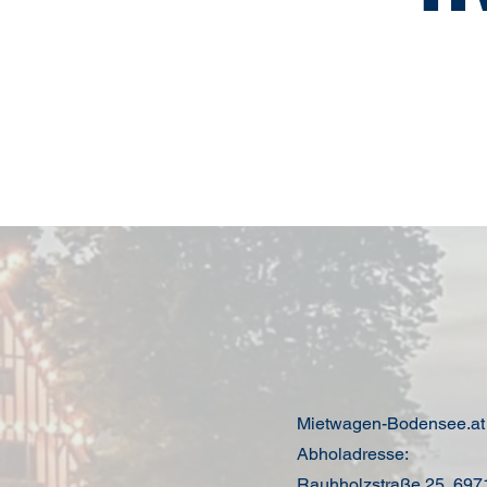
Mietwagen-Bodensee.at
Abholadresse:
Rauhholzstraße 25, 697