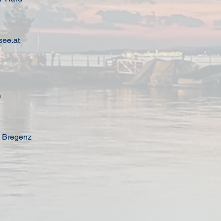
ee.at
h
t Bregenz