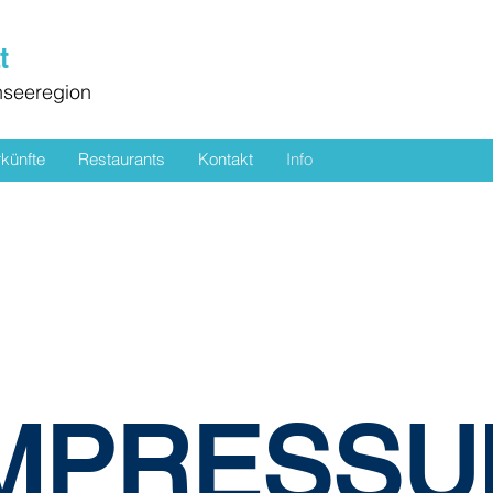
t
nseeregion
künfte
Restaurants
Kontakt
Info
MPRESS