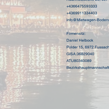
+4366475593333
+4369911334403
Info@Mietwagen-Bodens
Firmensitz:
Daniel Helbock
Polder 15, 6972 Fussac
GISA:36829040
ATU80340089
Bezirkshauptmannschaf